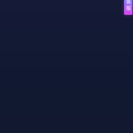
资源和社区互动。完成杏鑫开户后，开发者可以上传游戏作品，
鑫平台还支持跨设备同步和社交功能，让游戏体验更加沉浸和便